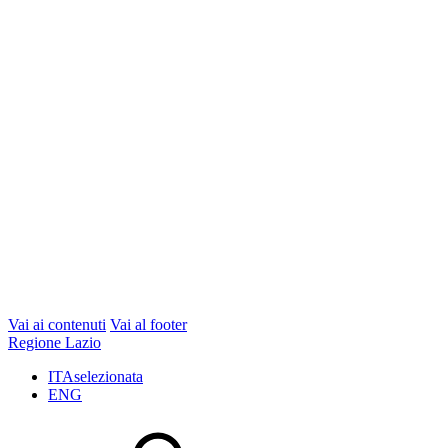
Vai ai contenuti
Vai al footer
Regione Lazio
ITA
selezionata
ENG