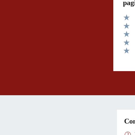
pag
Valut
Valut
Valut
Valut
Valut
Con