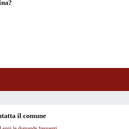
ina?
a 5 stelle su 5
a 4 stelle su 5
a 3 stelle su 5
a 2 stelle su 5
a 1 stelle su 5
tatta il comune
Leggi le domande frequenti