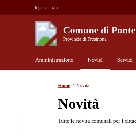
Vai ai contenuti
Vai al footer
Regione Lazio
Comune di Ponte
Provincia di Frosinone
Amministrazione
Novità
Servizi
Contenuti in evidenza
Home
/
Novità
Novità
Tutte le novità comunali per i cittad