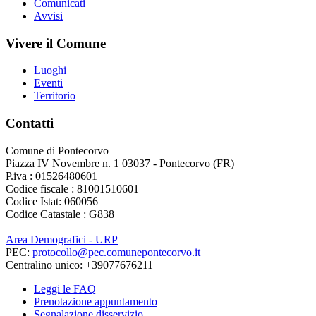
Comunicati
Avvisi
Vivere il Comune
Luoghi
Eventi
Territorio
Contatti
Comune di Pontecorvo
Piazza IV Novembre n. 1 03037 - Pontecorvo (FR)
P.iva : 01526480601
Codice fiscale : 81001510601
Codice Istat: 060056
Codice Catastale : G838
Area Demografici - URP
PEC:
protocollo@pec.comunepontecorvo.it
Centralino unico: +39077676211
Leggi le FAQ
Prenotazione appuntamento
Segnalazione disservizio