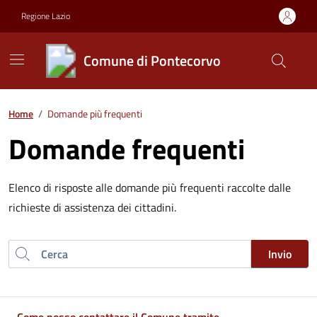
Vai ai contenuti
Vai al footer
Regione Lazio
Comune di Pontecorvo
Contenuti in evidenza
Home
/
Domande più frequenti
Domande frequenti
Elenco di risposte alle domande più frequenti raccolte dalle
richieste di assistenza dei cittadini.
Cerca nel sito
Invio