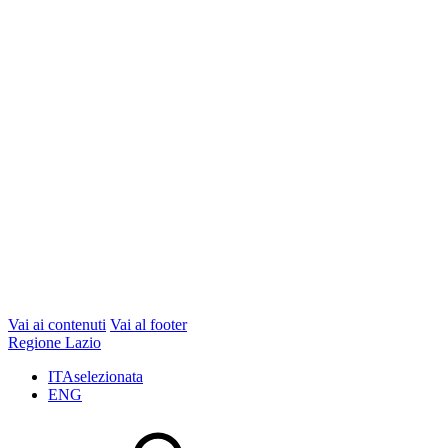
Vai ai contenuti
Vai al footer
Regione Lazio
ITA
selezionata
ENG