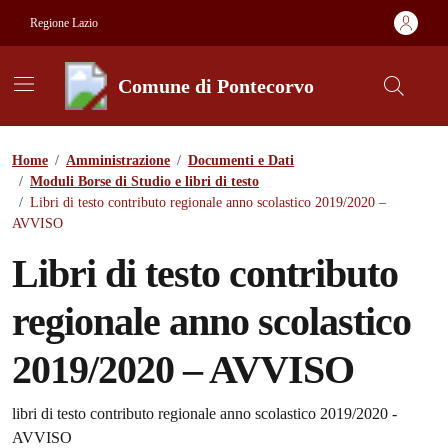
Vai ai contenuti
Vai al footer
Regione Lazio
Comune di Pontecorvo
Contenuti in evidenza
Home
/
Amministrazione
/
Documenti e Dati
/
Moduli Borse di Studio e libri di testo
/
Libri di testo contributo regionale anno scolastico 2019/2020 –
AVVISO
Libri di testo contributo
regionale anno scolastico
2019/2020 – AVVISO
Dettagli del documento
libri di testo contributo regionale anno scolastico 2019/2020 -
AVVISO