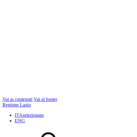
Vai ai contenuti
Vai al footer
Regione Lazio
ITA
selezionata
ENG