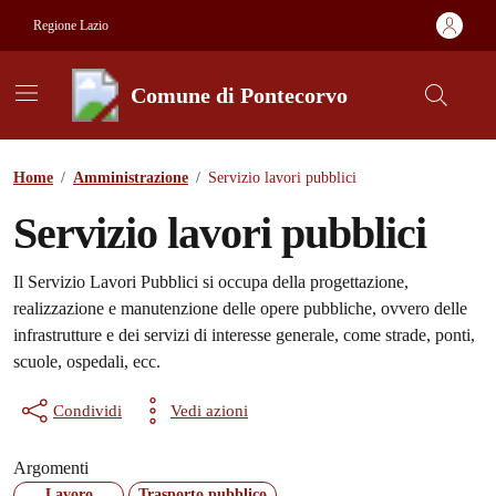
Vai ai contenuti
Vai al footer
Regione Lazio
Comune di Pontecorvo
Contenuti in evidenza
Home
/
Amministrazione
/
Servizio lavori pubblici
Servizio lavori pubblici
Il Servizio Lavori Pubblici si occupa della progettazione,
realizzazione e manutenzione delle opere pubbliche, ovvero delle
infrastrutture e dei servizi di interesse generale, come strade, ponti,
scuole, ospedali, ecc.
Condividi
Vedi azioni
Argomenti
Lavoro
Trasporto pubblico