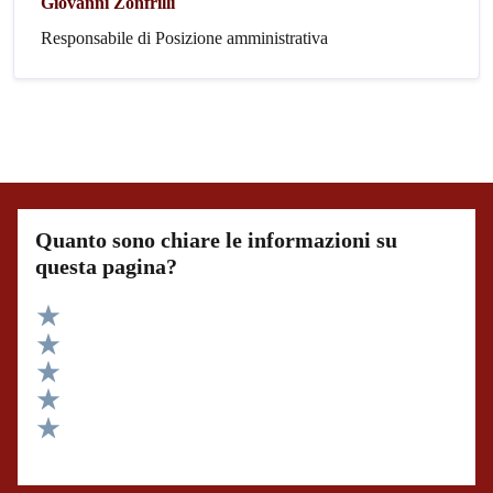
Giovanni Zonfrilli
Responsabile di Posizione amministrativa
Quanto sono chiare le informazioni su
questa pagina?
Valuta 5 stelle su 5
Valuta 4 stelle su 5
Valuta 3 stelle su 5
Valuta 2 stelle su 5
Valuta 1 stelle su 5