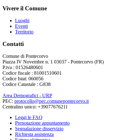
Vivere il Comune
Luoghi
Eventi
Territorio
Contatti
Comune di Pontecorvo
Piazza IV Novembre n. 1 03037 - Pontecorvo (FR)
P.iva : 01526480601
Codice fiscale : 81001510601
Codice Istat: 060056
Codice Catastale : G838
Area Demografici - URP
PEC:
protocollo@pec.comunepontecorvo.it
Centralino unico: +39077676211
Leggi le FAQ
Prenotazione appuntamento
Segnalazione disservizio
Richiesta assistenza
Fattura elettronica