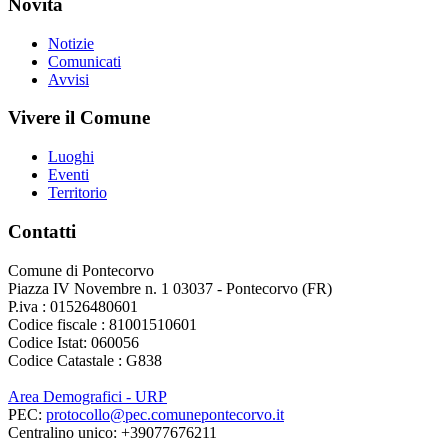
Novità
Notizie
Comunicati
Avvisi
Vivere il Comune
Luoghi
Eventi
Territorio
Contatti
Comune di Pontecorvo
Piazza IV Novembre n. 1 03037 - Pontecorvo (FR)
P.iva : 01526480601
Codice fiscale : 81001510601
Codice Istat: 060056
Codice Catastale : G838
Area Demografici - URP
PEC:
protocollo@pec.comunepontecorvo.it
Centralino unico: +39077676211