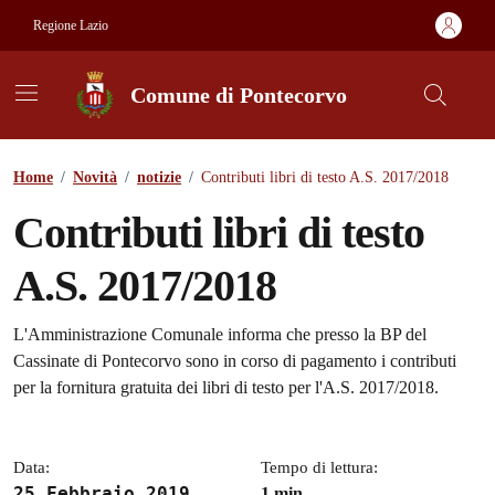
Vai ai contenuti
Vai al footer
Regione Lazio
Comune di Pontecorvo
Contenuti in evidenza
Home
/
Novità
/
notizie
/
Contributi libri di testo A.S. 2017/2018
Contributi libri di testo
A.S. 2017/2018
Dettagli della notizia
L'Amministrazione Comunale informa che presso la BP del
Cassinate di Pontecorvo sono in corso di pagamento i contributi
per la fornitura gratuita dei libri di testo per l'A.S. 2017/2018.
Data:
Tempo di lettura:
25 Febbraio 2019
1 min