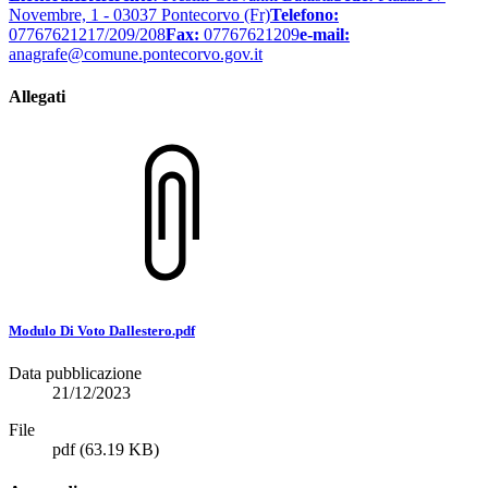
Novembre, 1 - 03037 Pontecorvo (Fr)
Telefono:
07767621217/209/208
Fax:
07767621209
e-mail:
anagrafe@comune.pontecorvo.gov.it
Allegati
Modulo Di Voto Dallestero.pdf
Data pubblicazione
21/12/2023
File
pdf
(63.19 KB)