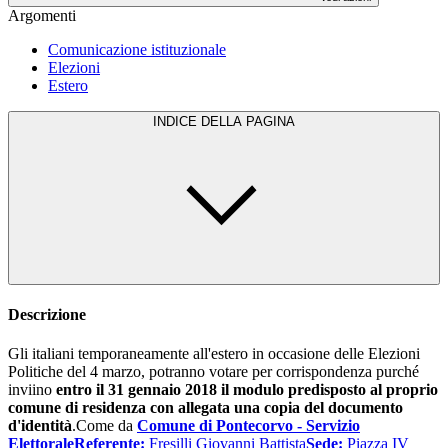
Argomenti
Comunicazione istituzionale
Elezioni
Estero
INDICE DELLA PAGINA
Descrizione
Gli italiani temporaneamente all'estero in occasione delle Elezioni
Politiche del 4 marzo, potranno votare per corrispondenza purché
inviino
entro il 31 gennaio 2018 il modulo predisposto al proprio
comune di residenza con allegata una copia del documento
d'identità
.Come da
Comune di Pontecorvo - Servizio
Elettorale
Referente:
Fresilli Giovanni Battista
Sede:
Piazza IV