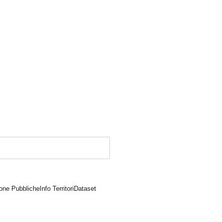
one Pubbliche
Info Territori
Dataset