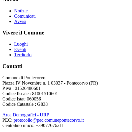
Notizie
Comunicati
Avvisi
Vivere il Comune
Luoghi
Eventi
Territorio
Contatti
Comune di Pontecorvo
Piazza IV Novembre n. 1 03037 - Pontecorvo (FR)
P.iva : 01526480601
Codice fiscale : 81001510601
Codice Istat: 060056
Codice Catastale : G838
Area Demografici - URP
PEC:
protocollo@pec.comunepontecorvo.it
Centralino unico: +39077676211