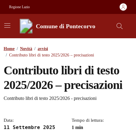
Vai ai contenuti
Vai al footer
Regione Lazio
Comune di Pontecorvo
Contenuti in evidenza
Home
/
Novità
/
avvisi
/
Contributo libri di testo 2025/2026 – precisazioni
Contributo libri di testo
2025/2026 – precisazioni
Dettagli della notizia
Contributo libri di testo 2025/2026 - precisazioni
Data:
Tempo di lettura:
11 Settembre 2025
1 min