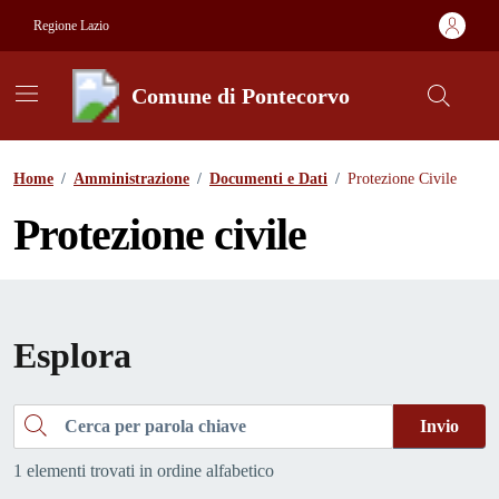
Vai ai contenuti
Vai al footer
Regione Lazio
Comune di Pontecorvo
Contenuti in evidenza
Home
/
Amministrazione
/
Documenti e Dati
/
Protezione Civile
Protezione civile
Esplora
Cerca
Invio
1 elementi trovati in ordine alfabetico