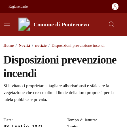
Vai ai contenuti
Vai al footer
Regione Lazio
Comune di Pontecorvo
Contenuti in evidenza
Home
/
Novità
/
notizie
/
Disposizioni prevenzione incendi
Disposizioni prevenzione
incendi
Dettagli della notizia
Si invitano i proprietari a tagliare alberi/arbusti e sfalciare la
vegetazione che cresce oltre il limite della loro proprietà per la
tutela pubblica e privata.
Data:
Tempo di lettura:
08 Luglio 2021
1 min