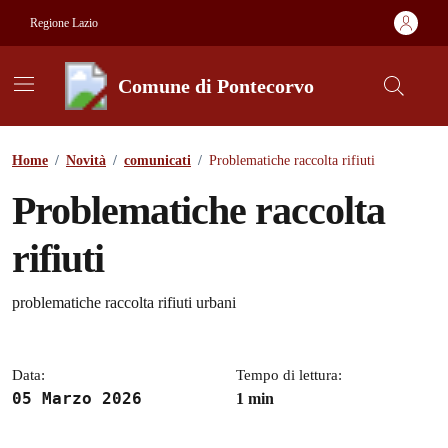
Vai ai contenuti
Vai al footer
Regione Lazio
Comune di Pontecorvo
Contenuti in evidenza
Home
/
Novità
/
comunicati
/
Problematiche raccolta rifiuti
Problematiche raccolta
rifiuti
Dettagli della notizia
problematiche raccolta rifiuti urbani
Data:
Tempo di lettura:
05 Marzo 2026
1 min