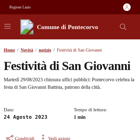
Vai ai contenuti
Vai al footer
Regione Lazio
Comune di Pontecorvo
Contenuti in evidenza
Home
/
Novità
/
notizie
/
Festività di San Giovanni
Festività di San Giovanni
Dettagli della notizia
Martedì 29/08/2023 chiusura uffici pubblici: Pontecorvo celebra la
festa di San Giovanni Battista, patrono della città.
Data:
Tempo di lettura:
24 Agosto 2023
1 min
Condividi
Vedi azioni