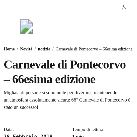
Vai ai contenuti
Vai al footer
Regione Lazio
Comune di Pontecorvo
Contenuti in evidenza
Home
/
Novità
/
notizie
/
Carnevale di Pontecorvo – 66esima edizione
Carnevale di Pontecorvo
– 66esima edizione
Dettagli della notizia
Migliaia di persone si sono unite per divertirsi, mantenendo
un'atmosfera assolutamente sicura: 66° Carnevale di Pontecorvo è
stato un successo!
Data:
Tempo di lettura:
28 Febbraio 2018
1 min