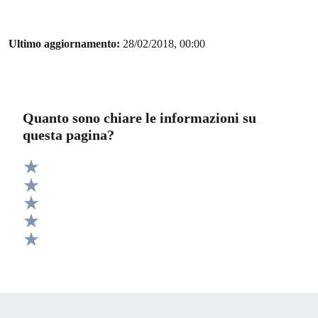
Ultimo aggiornamento:
28/02/2018, 00:00
Quanto sono chiare le informazioni su
questa pagina?
Valuta 5 stelle su 5
Valuta 4 stelle su 5
Valuta 3 stelle su 5
Valuta 2 stelle su 5
Valuta 1 stelle su 5