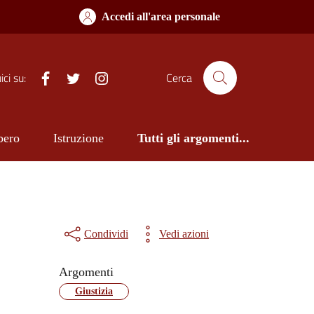
Accedi all'area personale
Facebook
Twitter
Istagram
ci su:
Cerca
bero
Istruzione
Tutti gli argomenti...
Condividi
Vedi azioni
Argomenti
Giustizia