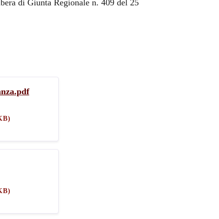
bera di Giunta Regionale n. 409 del 25
anza.pdf
KB)
KB)