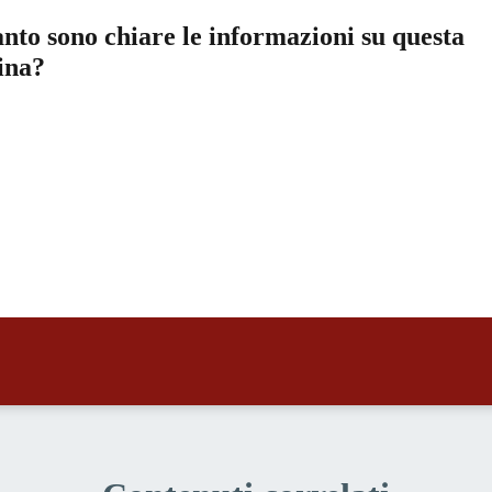
nto sono chiare le informazioni su questa
ina?
a 5 stelle su 5
a 4 stelle su 5
a 3 stelle su 5
a 2 stelle su 5
a 1 stelle su 5