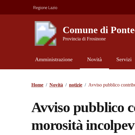
Vai ai contenuti
Vai al footer
Regione Lazio
Comune di Ponte
Provincia di Frosinone
Amministrazione
Novità
Servizi
Contenuti in evidenza
Home
/
Novità
/
notizie
/
Avviso pubblico contribu
Avviso pubblico c
morosità incolpev