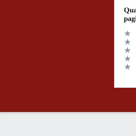
Qua
pag
Valut
Valut
Valut
Valut
Valut