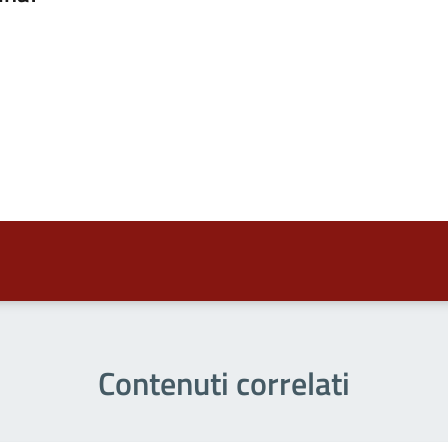
a 5 stelle su 5
a 4 stelle su 5
a 3 stelle su 5
a 2 stelle su 5
a 1 stelle su 5
Contenuti correlati