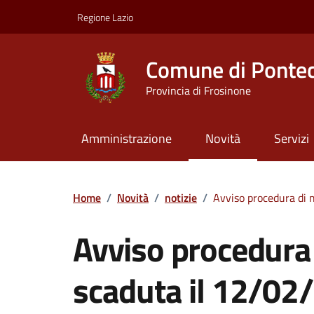
Vai ai contenuti
Vai al footer
Regione Lazio
Comune di Ponte
Provincia di Frosinone
Amministrazione
Novità
Servizi
Contenuti in evidenza
Home
/
Novità
/
notizie
/
Avviso procedura di 
Avviso procedura 
scaduta il 12/02