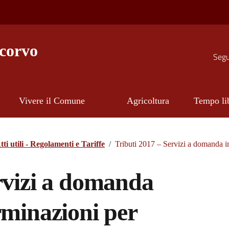
corvo
Segui
Vivere il Comune
Agricoltura
Tempo li
tti utili - Regolamenti e Tariffe
/
Tributi 2017 – Servizi a domanda i
rvizi a domanda
rminazioni per