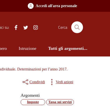
Accedi all'area personale
Facebook
Twitter
Istagram
ci su:
Cerca
bero
Istruzione
Tutti gli argomenti...
ndividuale. Determinazioni per l’anno 2017.
Condividi
Vedi azioni
Argomenti
Imposte
Tassa sui servizi