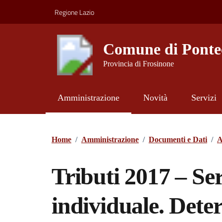
Vai ai contenuti
Vai al footer
Regione Lazio
Comune di Ponte
Provincia di Frosinone
Amministrazione
Novità
Servizi
Contenuti in evidenza
Home
/
Amministrazione
/
Documenti e Dati
/
A
Tributi 2017 – Se
individuale. Dete