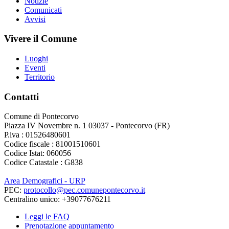
Notizie
Comunicati
Avvisi
Vivere il Comune
Luoghi
Eventi
Territorio
Contatti
Comune di Pontecorvo
Piazza IV Novembre n. 1 03037 - Pontecorvo (FR)
P.iva : 01526480601
Codice fiscale : 81001510601
Codice Istat: 060056
Codice Catastale : G838
Area Demografici - URP
PEC:
protocollo@pec.comunepontecorvo.it
Centralino unico: +39077676211
Leggi le FAQ
Prenotazione appuntamento