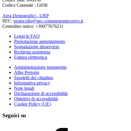
Codice Catastale : G838
Area Demografici - URP
PEC:
protocollo@pec.comunepontecorvo.it
Centralino unico: +39077676211
Leggi le FAQ
Prenotazione appuntamento
Segnalazione disservizio
Richiesta assistenza
Fattura elettronica
Amministrazione trasparente
Albo Pretorio
Sportelli del cittadino
Informativa privacy
Note legali
Dichiarazione di accessibilità
Obiettivi di accessibilità
Cookie Policy (UE)
Seguici su