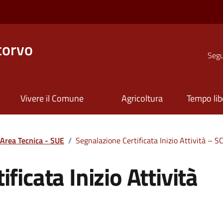
corvo
Segui
Vivere il Comune
Agricoltura
Tempo lib
Area Tecnica - SUE
/
Segnalazione Certificata Inizio Attività – S
ficata Inizio Attività