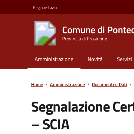
Vai ai contenuti
Vai al footer
Regione Lazio
Comune di Ponte
Provincia di Frosinone
Amministrazione
Novità
Servizi
Contenuti in evidenza
Home
/
Amministrazione
/
Documenti e Dati
/
Segnalazione Certi
– SCIA