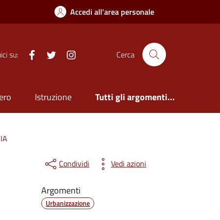
Accedi all'area personale
Facebook
Twitter
Istagram
ci su:
Cerca
ero
Istruzione
Tutti gli argomenti...
CIA
Condividi
Vedi azioni
Argomenti
Urbanizzazione