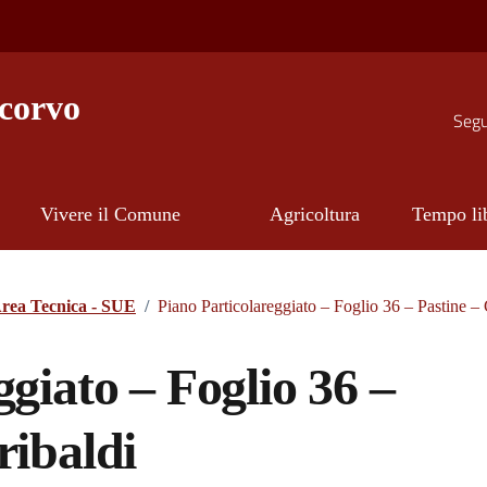
corvo
Segui
Vivere il Comune
Agricoltura
Tempo li
rea Tecnica - SUE
/
Piano Particolareggiato – Foglio 36 – Pastine –
giato – Foglio 36 –
ribaldi