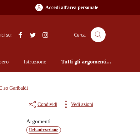
Accedi all'area personale
Facebook
Twitter
Istagram
ci su:
Cerca
bero
Istruzione
Tutti gli argomenti...
 C.so Garibaldi
Condividi
Vedi azioni
Argomenti
Urbanizzazione