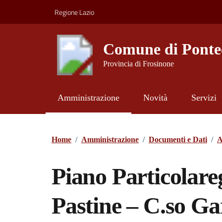
Vai ai contenuti
Vai al footer
Regione Lazio
Comune di Ponte
Provincia di Frosinone
Amministrazione
Novità
Servizi
Contenuti in evidenza
Home
/
Amministrazione
/
Documenti e Dati
/
A
Piano Particolareg
Pastine – C.so Ga