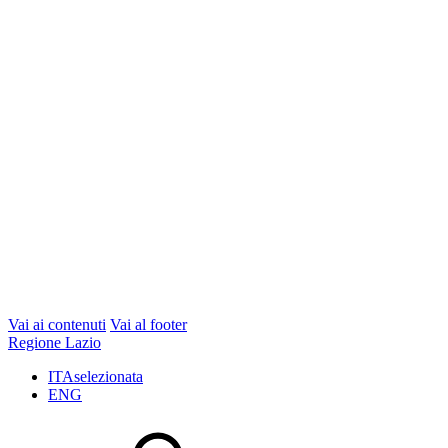
Vai ai contenuti
Vai al footer
Regione Lazio
ITA
selezionata
ENG