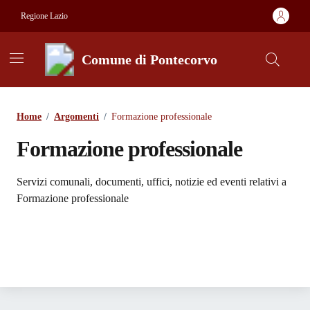
Vai ai contenuti
Vai al footer
Regione Lazio
Comune di Pontecorvo
Contenuti in evidenza
Home
/
Argomenti
/
Formazione professionale
Formazione professionale
Dettagli dell'argomento
Servizi comunali, documenti, uffici, notizie ed eventi relativi a
Formazione professionale