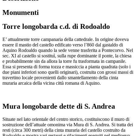
Monumenti
Torre longobarda c.d. di Rodoaldo
E’ attualmente torre campanaria della cattedrale. In origine doveva
essere il mastio del castello edificato verso l’860 dal gastaldo di
Aquino Rodoaldo quando la sede venne trasferita a Pontecorvo. Nel
sec. XI al castello si sostituì, sulla rupe dominante il ponte, la chiesa
e probabilmente sin da allora la torre fu trasformata in campanile.
Essa si presenta di forma tozza e massiccia a pianta quadrata (solo i
due piani inferiori sono quelli originari), costruita con grossi massi di
travertino locale provenienti dallo smantellamento della cinta
muraria arcaica della vicina città romana di Aquino.
Mura longobarde dette di S. Andrea
Situate nel lato orientale del centro storico, costituiscono il muro di
sostruzione dell’attuale omonima via Mura di S. Andrea. Si tratta dei
resti (circa 300 metri) della cinta muraria del castello costruito da
Rodoaldo e mostra vari restauri e rifacimenti eseguiti nel medioevo