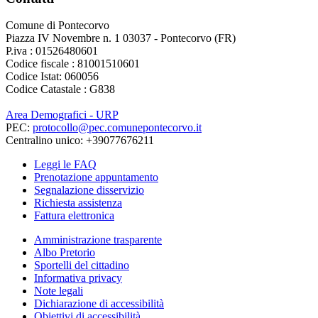
Comune di Pontecorvo
Piazza IV Novembre n. 1 03037 - Pontecorvo (FR)
P.iva : 01526480601
Codice fiscale : 81001510601
Codice Istat: 060056
Codice Catastale : G838
Area Demografici - URP
PEC:
protocollo@pec.comunepontecorvo.it
Centralino unico: +39077676211
Leggi le FAQ
Prenotazione appuntamento
Segnalazione disservizio
Richiesta assistenza
Fattura elettronica
Amministrazione trasparente
Albo Pretorio
Sportelli del cittadino
Informativa privacy
Note legali
Dichiarazione di accessibilità
Obiettivi di accessibilità