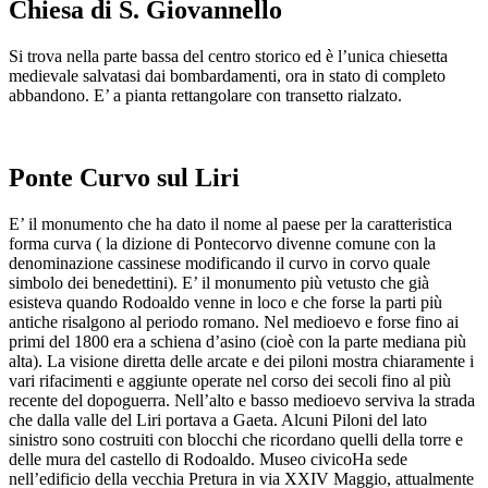
Chiesa di S. Giovannello
Si trova nella parte bassa del centro storico ed è l’unica chiesetta
medievale salvatasi dai bombardamenti, ora in stato di completo
abbandono. E’ a pianta rettangolare con transetto rialzato.
Ponte Curvo sul Liri
E’ il monumento che ha dato il nome al paese per la caratteristica
forma curva ( la dizione di Pontecorvo divenne comune con la
denominazione cassinese modificando il curvo in corvo quale
simbolo dei benedettini). E’ il monumento più vetusto che già
esisteva quando Rodoaldo venne in loco e che forse la parti più
antiche risalgono al periodo romano. Nel medioevo e forse fino ai
primi del 1800 era a schiena d’asino (cioè con la parte mediana più
alta). La visione diretta delle arcate e dei piloni mostra chiaramente i
vari rifacimenti e aggiunte operate nel corso dei secoli fino al più
recente del dopoguerra. Nell’alto e basso medioevo serviva la strada
che dalla valle del Liri portava a Gaeta. Alcuni Piloni del lato
sinistro sono costruiti con blocchi che ricordano quelli della torre e
delle mura del castello di Rodoaldo. Museo civicoHa sede
nell’edificio della vecchia Pretura in via XXIV Maggio, attualmente