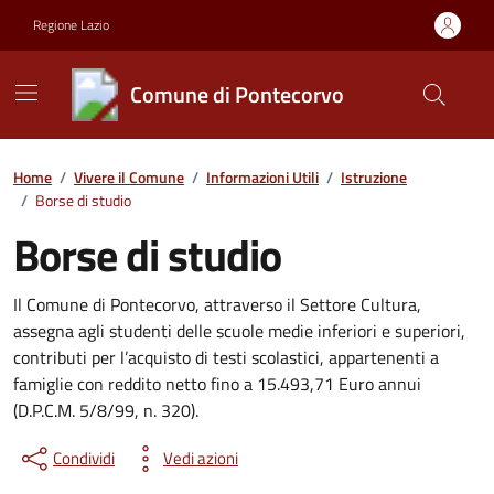
Vai ai contenuti
Vai al footer
Regione Lazio
Comune di Pontecorvo
Contenuti in evidenza
Home
/
Vivere il Comune
/
Informazioni Utili
/
Istruzione
/
Borse di studio
Borse di studio
Il Comune di Pontecorvo, attraverso il Settore Cultura,
assegna agli studenti delle scuole medie inferiori e superiori,
contributi per l’acquisto di testi scolastici, appartenenti a
famiglie con reddito netto fino a 15.493,71 Euro annui
(D.P.C.M. 5/8/99, n. 320).
Condividi
Vedi azioni