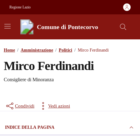
Vai ai contenuti
Vai al footer
Regione Lazio
Comune di Pontecorvo
Contenuti in evidenza
Home
/
Amministrazione
/
Politici
/
Mirco Ferdinandi
Mirco Ferdinandi
Consigliere di Minoranza
Condividi
Vedi azioni
INDICE DELLA PAGINA