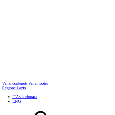
Vai ai contenuti
Vai al footer
Regione Lazio
ITA
selezionata
ENG