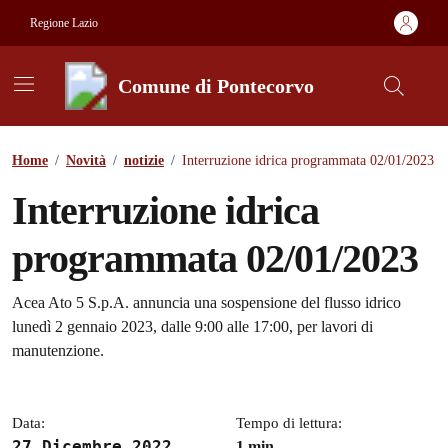
Vai ai contenuti
Vai al footer
Regione Lazio
Comune di Pontecorvo
Contenuti in evidenza
Home
/
Novità
/
notizie
/
Interruzione idrica programmata 02/01/2023
Interruzione idrica
programmata 02/01/2023
Dettagli della notizia
Acea Ato 5 S.p.A. annuncia una sospensione del flusso idrico
lunedì 2 gennaio 2023, dalle 9:00 alle 17:00, per lavori di
manutenzione.
Data:
Tempo di lettura:
27 Dicembre 2022
1 min