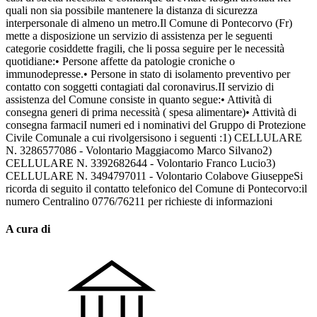
quali non sia possibile mantenere la distanza di sicurezza
interpersonale di almeno un metro.Il Comune di Pontecorvo (Fr)
mette a disposizione un servizio di assistenza per le seguenti
categorie cosiddette fragili, che li possa seguire per le necessità
quotidiane:• Persone affette da patologie croniche o
immunodepresse.• Persone in stato di isolamento preventivo per
contatto con soggetti contagiati dal coronavirus.II servizio di
assistenza del Comune consiste in quanto segue:• Attività di
consegna generi di prima necessità ( spesa alimentare)• Attività di
consegna farmaciI numeri ed i nominativi del Gruppo di Protezione
Civile Comunale a cui rivolgersisono i seguenti :1) CELLULARE
N. 3286577086 - Volontario Maggiacomo Marco Silvano2)
CELLULARE N. 3392682644 - Volontario Franco Lucio3)
CELLULARE N. 3494797011 - Volontario Colabove GiuseppeSi
ricorda di seguito il contatto telefonico del Comune di Pontecorvo:il
numero Centralino 0776/76211 per richieste di informazioni
A cura di