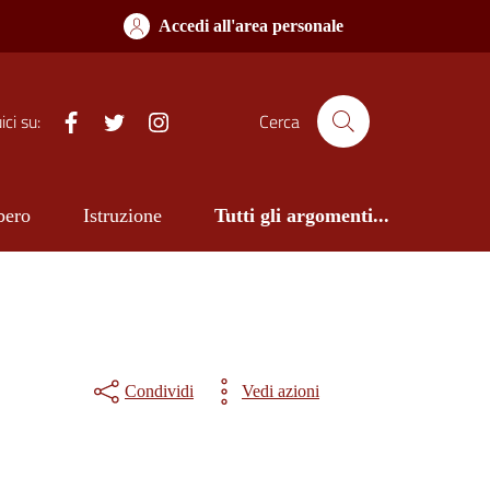
Accedi all'area personale
Facebook
Twitter
Istagram
ci su:
Cerca
bero
Istruzione
Tutti gli argomenti...
Condividi
Vedi azioni