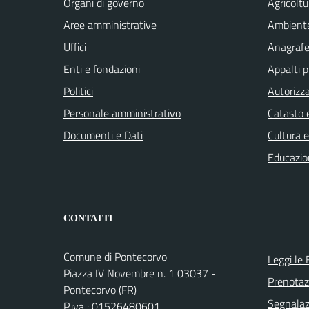
Organi di governo
Agricoltu
Aree amministrative
Ambient
Uffici
Anagrafe 
Enti e fondazioni
Appalti p
Politici
Autorizza
Personale amministrativo
Catasto e
Documenti e Dati
Cultura 
Educazio
CONTATTI
Comune di Pontecorvo
Leggi le
Piazza IV Novembre n. 1 03037 -
Prenota
Pontecorvo (FR)
Segnalazi
P.iva : 01526480601