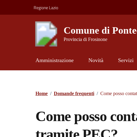
Vai ai contenuti
Vai al footer
Regione Lazio
Comune di Ponte
Provincia di Frosinone
Amministrazione
Novità
Servizi
Contenuti in evidenza
Home
/
Domande frequenti
/
Come posso contat
Come posso cont
tramite PEC?