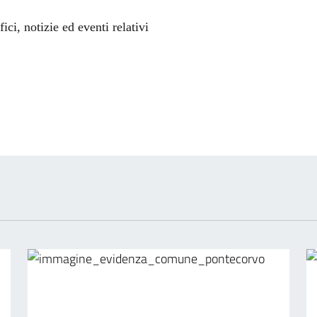
'argomento
ci, notizie ed eventi relativi