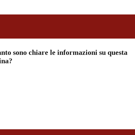
nto sono chiare le informazioni su questa
ina?
a 5 stelle su 5
a 4 stelle su 5
a 3 stelle su 5
a 2 stelle su 5
a 1 stelle su 5