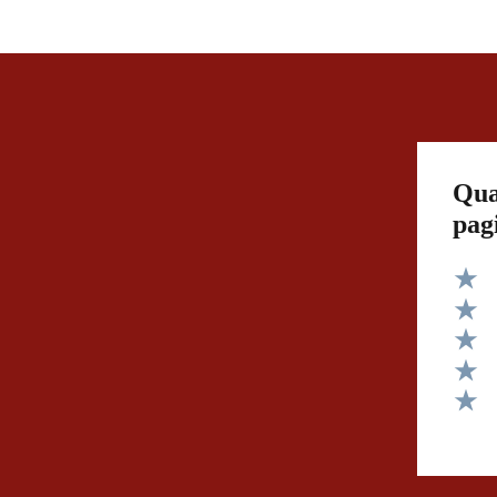
Qua
pag
Valut
Valut
Valut
Valut
Valut