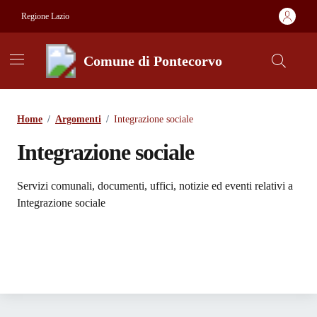
Vai ai contenuti
Vai al footer
Regione Lazio
Comune di Pontecorvo
Contenuti in evidenza
Home
/
Argomenti
/
Integrazione sociale
Integrazione sociale
Dettagli dell'argomento
Servizi comunali, documenti, uffici, notizie ed eventi relativi a
Integrazione sociale