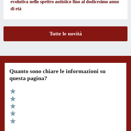
evolutiva nello spettro autistico fino al dodicesimo anno
di età
Tutte le novità
Quanto sono chiare le informazioni su
questa pagina?
Valuta 5 stelle su 5
Valuta 4 stelle su 5
Valuta 3 stelle su 5
Valuta 2 stelle su 5
Valuta 1 stelle su 5