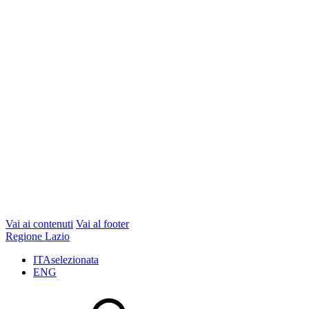
Vai ai contenuti
Vai al footer
Regione Lazio
ITA
selezionata
ENG