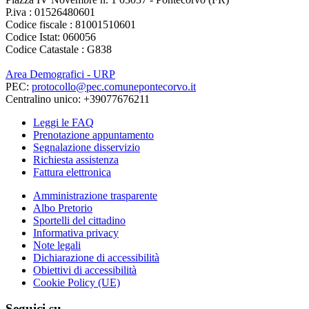
P.iva : 01526480601
Codice fiscale : 81001510601
Codice Istat: 060056
Codice Catastale : G838
Area Demografici - URP
PEC:
protocollo@pec.comunepontecorvo.it
Centralino unico: +39077676211
Leggi le FAQ
Prenotazione appuntamento
Segnalazione disservizio
Richiesta assistenza
Fattura elettronica
Amministrazione trasparente
Albo Pretorio
Sportelli del cittadino
Informativa privacy
Note legali
Dichiarazione di accessibilità
Obiettivi di accessibilità
Cookie Policy (UE)
Seguici su